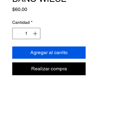
Precio
$60.00
Cantidad
*
Agregar al carrito
Realizar compra
TODOS LOS DERECHOS RESERVADOS © VAZIBA SA
DE CV, 2025
AVISO DE PRIVACIDAD
ACERCA DE NOSOTROS
LÍNEA VERDE DE VAZIBA
HABLEMOS