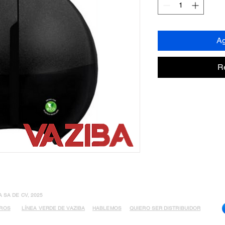
Ag
R
SA DE CV, 2025
TROS
LÍNEA VERDE DE VAZIBA
HABLEMOS
QUIERO SER DISTRIBUIDOR