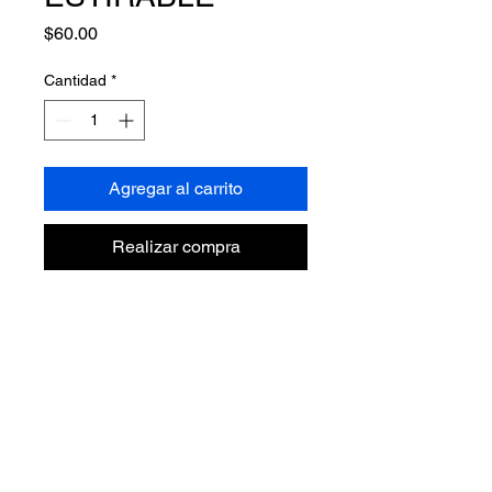
Precio
$60.00
Cantidad
*
Agregar al carrito
Realizar compra
TODOS LOS DERECHOS RESERVADOS © VAZIBA SA
DE CV, 2025
AVISO DE PRIVACIDAD
ACERCA DE NOSOTROS
LÍNEA VERDE DE VAZIBA
HABLEMOS